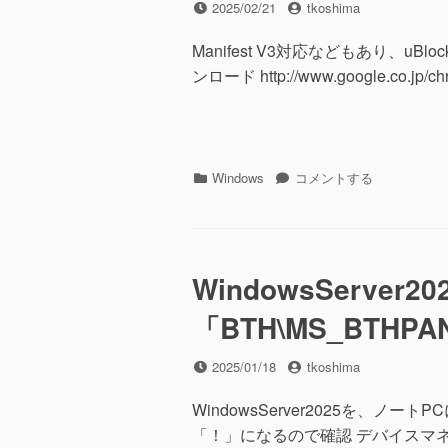
投
投
2025/02/21
tkoshima
時
稿
稿
に
日
者
Manifest V3対応などもあり、uB
ロ
ンロード http://www.google.co.jp
ー
カ
ル
ア
カ
カ
ウ
Chrome
Windows
コメントする
テ
ン
の
ゴ
ト
再
リ
作
イ
ー
成
ン
に
ス
WindowsServer2
ト
「BTH\MS_BTHPA
ー
ル
の
投
投
2025/01/18
tkoshima
た
稿
稿
め
日
者
WindowsServer2025を、ノ
拡
「！」になるので確認 デバイスマネ
張