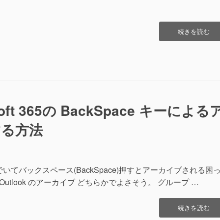
“WindowsServ
続きを読む
で
Bluetooth
マ
ウ
ス
が
繋
rosoft 365の BackSpace キーによる
が
ら
する方法
な
い”の
を選んでいてバックスペース(BackSpace)押すとアーカイブされる困
 Outlook のアーカイブ どちらかでよさそう。 グループ …
“Outlook
続きを読む
for