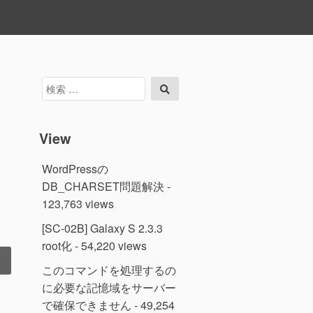
検
検
索
索
対
象:
View
WordPressの
DB_CHARSET問題解決
-
123,763 views
。
[SC-02B] Galaxy S 2.3.3
root化
- 54,220 views
このコマンドを処理するの
に必要な記憶域をサーバー
で確保できません
- 49,254