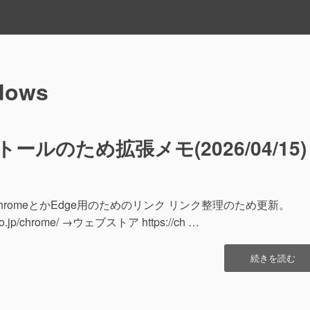
dows
ールのため拡張メモ(2026/04/15)
hromeとかEdge用のためのリンク リンク整理のため更新
.jp/chrome/ →ウェブストア https://ch …
“Chrome
続きを読む
の
再
イ