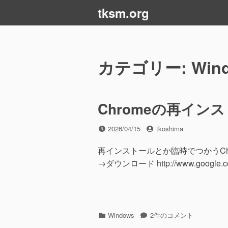
コ
tksm.org
ン
テ
ン
ツ
カテゴリー:
Win
へ
ス
キ
Chromeの再インスト
ッ
プ
投
投
2026/04/15
tkoshima
稿
稿
日
者
再インストールとか臨時でつかうC
→ダウンロード http://www.google.co
カ
Chrome
Windows
2件のコメント
テ
の