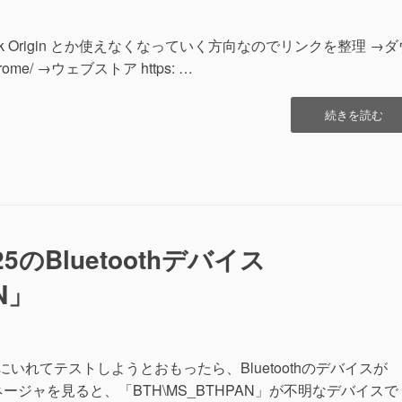
ロ
ー
カ
lock Origin とか使えなくなっていく方向なのでリンクを整理 →ダ
ル
/chrome/ →ウェブストア https: …
ア
カ
ウ
“Chrome
続きを読む
ン
の
ト
再
作
イ
成”の
ン
ス
ト
ー
025のBluetoothデバイス
ル
の
N」
た
め
拡
張
メ
ートPCにいれてテストしようとおもったら、Bluetoothのデバイスが
モ
ージャを見ると、「BTH\MS_BTHPAN」が不明なデバイスで
(2025/02/21)”