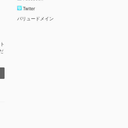
Twiter
バリュードメイン
ート
だ