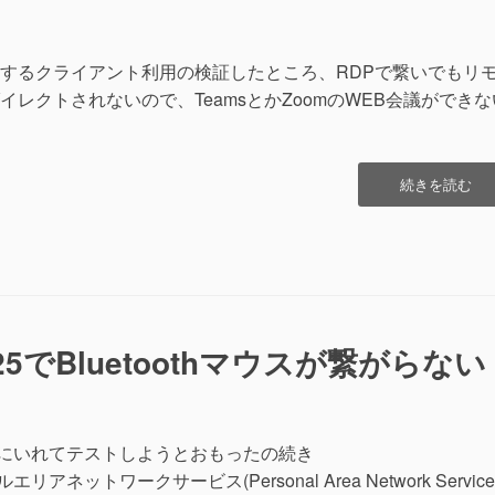
示”の
のRDPで接続するクライアント利用の検証したところ、RDPで繋いでもリ
レクトされないので、TeamsとかZoomのWEB会議ができな
“Windows
続きを読む
Server
2025
リ
モ
ー
ト
オ
2025でBluetoothマウスが繋がらない
ー
デ
ィ
オ
(マ
ノートPCにいれてテストしようとおもったの続き
イ
リアネットワークサービス(Personal Area Network Service
ク)”の