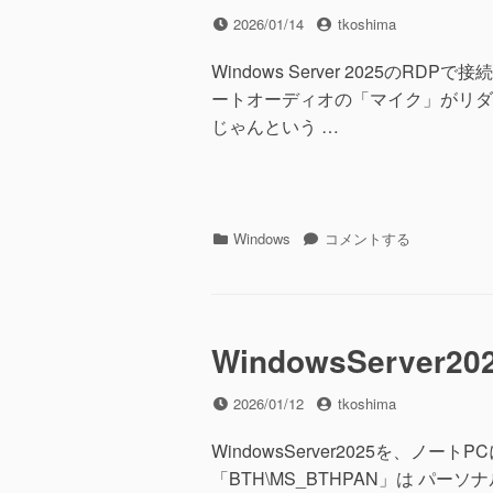
告
投
投
2026/01/14
tkoshima
表
稿
稿
示
日
者
Windows Server 2025
に
ートオーディオの「マイク」がリダイ
じゃんという …
カ
Windows
Windows
コメントする
テ
Server
ゴ
2025
リ
リ
ー
モ
ー
WindowsServer
ト
オ
投
投
2026/01/12
tkoshima
ー
稿
稿
デ
日
者
WindowsServer2025を、
ィ
「BTH\MS_BTHPAN」は パーソナルエ
オ