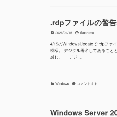
ゴ
再
リ
イ
ー
ン
ス
.rdpファイルの警
ト
ー
投
投
2026/04/15
tkoshima
ル
稿
稿
の
日
者
4/15のWindowsUpdateで
た
模様。 デジタル署名してあること
め
拡
感じ。 デジ …
張
メ
モ
(2026/04/15)
へ
カ
.rdp
Windows
コメントする
の
テ
フ
ゴ
ァ
リ
イ
ー
ル
の
Windows Serve
警