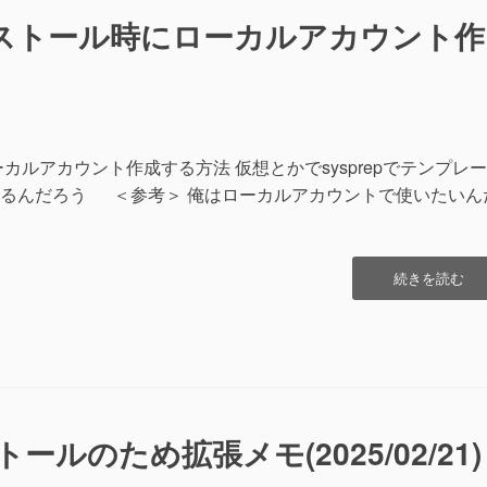
の
インストール時にローカルアカウント作
件”の
ローカルアカウント作成する方法 仮想とかでsysprepでテンプレ
るんだろう ＜参考＞ 俺はローカルアカウントで使いたいん
“Windows11
続きを読む
の
イ
ン
ス
ト
ー
ル
ールのため拡張メモ(2025/02/21)
時
に