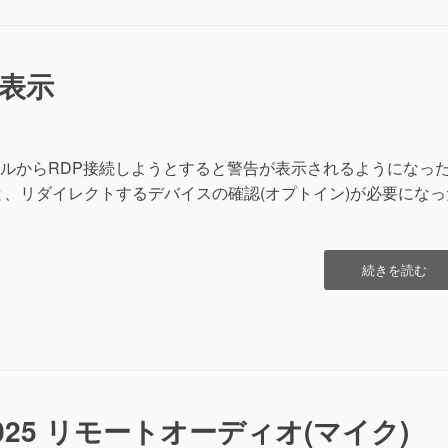
ン
ス
ト
ー
告表示
ル
の
た
め
拡
.rdpファイルからRDP接続しようとすると警告が表示されるようになっ
張
と、リダイレクトするデバイスの確認(オプトイン)が必要になっ
メ
モ
(2026/04/15)”
“.rdp
続きを読む
フ
ァ
イ
ル
の
警
告
r 2025 リモートオーディオ(マイク)
表