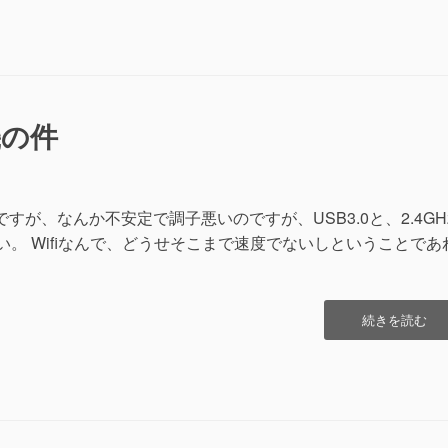
Microsoft
365
の
BackSpace
キ
ー
機の件
に
よ
る
ア
ー
ダプタですが、なんか不安定で調子悪いのですが、USB3.0と、2.4GH
カ
しい。 Wifiなんで、どうせそこまで速度でないしということであ
イ
ブ
を
無
“USB
続きを読む
効
の
に
無
す
線
る
LAN
方
子
法”の
機