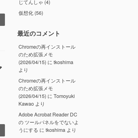
じてんしゃ
(4)
仮想化
(56)
er2025
最近のコメント
Chromeの再インストール
のため拡張メモ
(2026/04/15)
に
tkoshima
ア
より
Chromeの再インストール
のため拡張メモ
(2026/04/15)
に
Tomoyuki
Kawao
より
っ
Adobe Acrobat Reader DC
の ツールパネルをでないよ
うにする
に
tkoshima
より