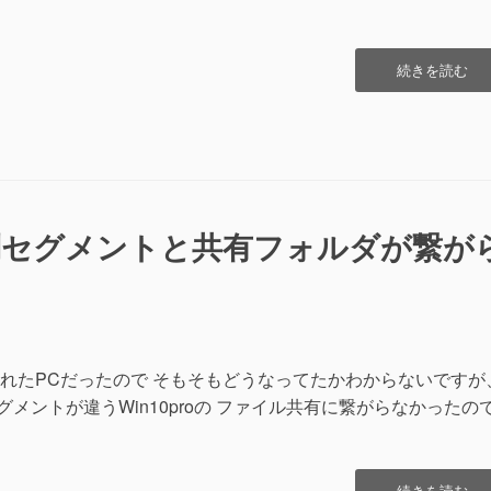
“WindowsServ
続きを読む
の
Bluetooth
デ
バ
イ
ス
「BTH\MS_B
roで別セグメントと共有フォルダが繋が
れたPCだったので そもそもどうなってたかわからないですが
グメントが違うWin10proの ファイル共有に繋がらなかったの
“Windows10pr
続きを読む