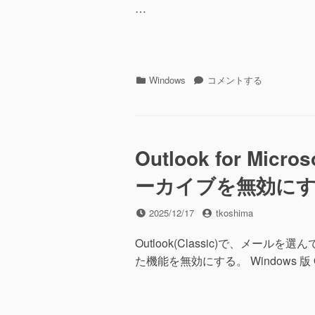
(マ
…
イ
ク)
に
カ
WindowsServer2025
Windows
コメントする
テ
で
ゴ
Bluetooth
リ
マ
ー
ウ
ス
Outlook for Mic
が
ーカイブを無効に
繋
が
ら
投
投
2025/12/17
tkoshima
な
稿
稿
い
日
者
Outlook(Classic)で、メール
に
た機能を無効にする。 Windows 版