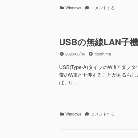
カ
Outlook
Windows
コメントする
テ
for
ゴ
Microsoft
リ
365
ー
の
BackSpace
USBの無線LAN子
キ
ー
投
投
2025/08/06
tkoshima
に
稿
稿
よ
日
者
USB(Type-A)タイプのWifiア
る
帯のWifiと干渉することがあるら
ア
ー
ば、U …
カ
イ
ブ
を
無
カ
USB
Windows
コメントする
効
テ
の
に
ゴ
無
す
リ
線
る