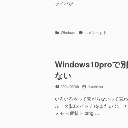
メ
ライバが …
モ
(2025/02/21)
に
カ
WindowsServer2025
Windows
コメントする
テ
の
ゴ
Bluetooth
リ
デ
ー
バ
イ
Windows10p
ス
ない
「BTH\MS_BTHPAN」
に
投
投
2024/02/08
tkoshima
稿
稿
日
者
いろいろやって繋がらないって言わ
ルータ(L3スイッチ)をまたいで、セ
メモ ＜症状＞ ping …