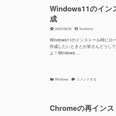
ー
LAN
方
子
Windows11の
法
機
に
成
の
件
に
投
投
2025/08/06
tkoshima
稿
稿
日
者
Windows11のインストール時に
作成したいときとか皆さんどうして
よ！Windows …
カ
Windows11
Windows
コメントする
テ
の
ゴ
イ
リ
ン
ー
ス
ト
Chromeの再インスト
ー
ル