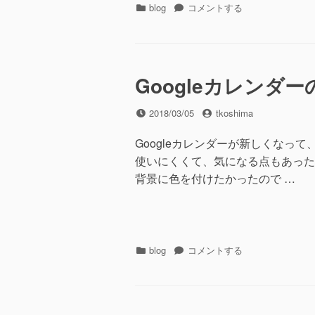
カ
無
blog
コメントする
テ
線
ゴ
LAN
リ
更
ー
新
（WG1200HP2）
Googleカレンダ
に
投
投
2018/03/05
tkoshima
稿
稿
日
者
Googleカレンダーが新しくなって
使いにくくて、気になる点もあった
背景に色を付けたかったので …
カ
Google
blog
コメントする
テ
カ
ゴ
レ
リ
ン
ー
ダ