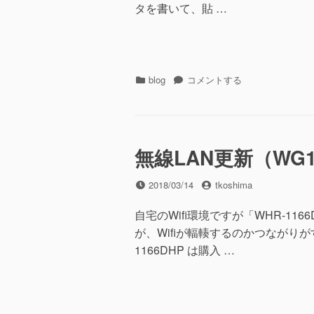
ン
タを書いて、貼 …
ト
(PDF.js)
に
カ
WordPress
blog
コメントする
テ
5.0
ゴ
Update
リ
反
ー
省
会
無線LAN更新（WG1
に
投
投
2018/03/14
tkoshima
稿
稿
日
者
自宅のWifi環境ですが「WHR-1
が、Wifiが輻輳するのかつながり
1166DHP は購入 …