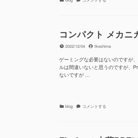
テ
ー
ゴ
ト
リ
PC
ー
の
バ
コンパクト メカニカ
ッ
テ
投
投
2022/12/04
tkoshima
リ
稿
稿
ー
日
者
ゲーミングな必要はないのですが、
交
ルは間違いないと思うのですが、PrtSc
換
に
ないですが …
カ
コ
blog
コメントする
テ
ン
ゴ
パ
リ
ク
ー
ト
メ