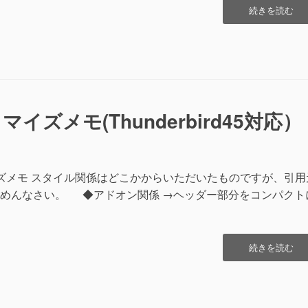
“Firefox
続きを読む
Add-
on
メ
モ”の
スタマイズメモ(Thunderbird45対応）
スタマイズメモ スタイル関係はどこかからいただいたものですが、引用
めんなさい。 ◆アドオン関係 →ヘッダー部分をコンパクト
“Thunderbird
続きを読む
カ
ス
タ
マ