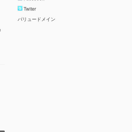
Twiter
バリュードメイン
カ
取