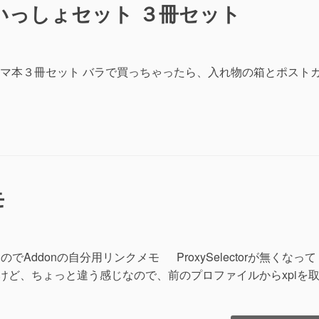
いっしょセット ３冊セット
日
色
つ
け
CSS”の
マ本３冊セット バラで買っちゃったら、入れ物の箱とポスト
？
モ
のでAddonの自分用リンクメモ ProxySelectorが無くなって
うだけど、ちょっと違う感じなので、前のプロファイルからxpiを