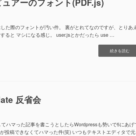
Fビュアーのフォント(PDF.js)
カ
ル
日
本
語
を表示した際のフォントが汚い件。 裏がとれてなのですが、とりあ
キ
Trueにすると マシになる感じ。 user.jsとかだったら use …
ー
ボ
ー
“Firefox
続きを読む
ド
の
(赤
内
軸)”の
蔵
PDF
ビ
ュ
ア
pdate 反省会
ー
の
フ
ォ
ン
teしてハマった記事を書こうとしたらWordpressも勢いで5にあげ
ト
が投稿できなくてハマった件(笑) いつもテキストエディタで元
(PDF.js)”の