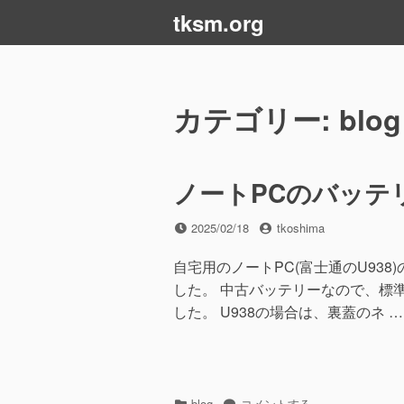
コ
tksm.org
ン
テ
ン
ツ
カテゴリー:
blog
へ
ス
キ
ノートPCのバッテ
ッ
プ
投
投
2025/02/18
tkoshima
稿
稿
日
者
自宅用のノートPC(富士通のU93
した。 中古バッテリーなので、標
した。 U938の場合は、裏蓋のネ …
カ
ノ
blog
コメントする