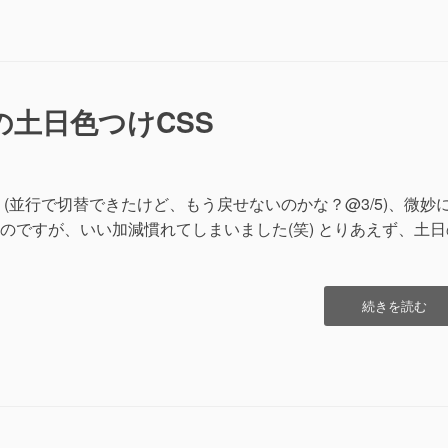
更
新
（WG1200HP
ーの土日色つけCSS
、(並行で切替できたけど、もう戻せないのかな？@3/5)、微妙
のですが、いい加減慣れてしまいました(笑) とりあえず、土日
“Google
続きを読む
カ
レ
ン
ダ
ー
の
土