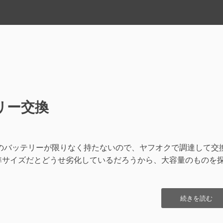
リー交換
8)のバッテリーが限りなく持たないので、ヤフオクで調達して交
準サイズだとどうせ劣化しているだろうから、大容量のものを
“ノ
続きを読む
ー
ト