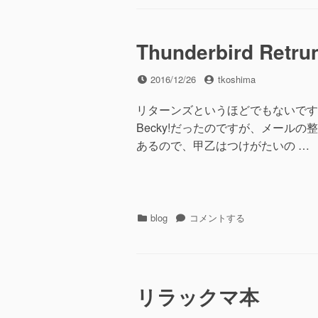
ゴ
ス
リ
タ
ー
マ
イ
Thunderbird Retru
ズ
メ
投
投
2016/12/26
tkoshima
モ
稿
稿
(Thunderbird45
日
者
リターンズというほどでもないですが、
対
Becky!だったのですが、メール
応）
に
あるので、甲乙はつけがたいの …
カ
Thunderbird
blog
コメントする
テ
Retruns
ゴ
に
リ
ー
リラックマ本