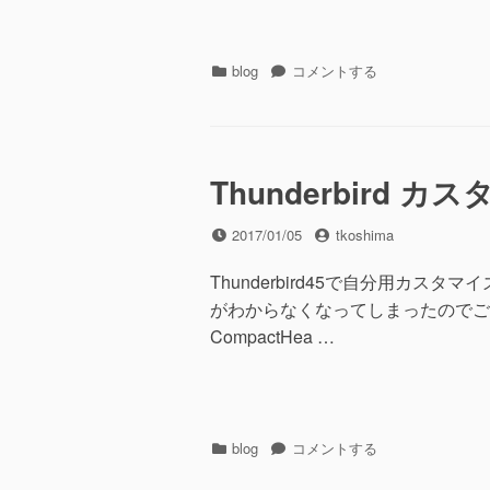
３
冊
セ
カ
Firefox
blog
コメントする
ッ
テ
Add-
ト
ゴ
on
に
リ
メ
ー
モ
に
Thunderbird カ
投
投
2017/01/05
tkoshima
稿
稿
日
者
Thunderbird45で自分用カ
がわからなくなってしまったのでご
CompactHea …
カ
Thunderbird
blog
コメントする
テ
カ