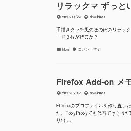
ー
リラックマ ずっと
の
土
投
投
2017/11/29
tkoshima
日
稿
稿
色
日
者
手描きタッチ風のほのぼのリラック
つ
ード３枚が特典か
け
CSS
カ
に
リ
blog
コメントする
テ
ラ
ゴ
ッ
リ
ク
ー
マ
ず
Firefox Add-on メ
っ
と
投
投
2017/02/12
tkoshima
い
稿
稿
っ
日
者
Firefoxのプロファイルを作り直した
し
た。FoxyProxyでも代替できそ
ょ
セ
り出 …
ッ
ト