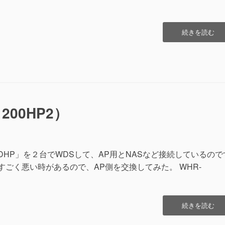
“WordPress
続きを読む
5.0
Update
反
省
会”の
200HP2）
166DHP」を２台でWDSして、AP用とNASなど接続しているので
がすごく悪い時があるので、AP側を交換してみた。 WHR-
“無
続きを読む
線
LAN