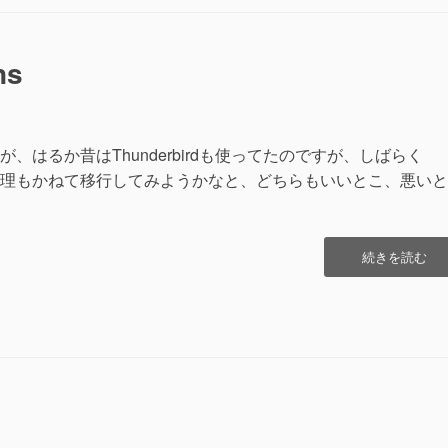
イ
ズ
メ
ns
モ
(Thunderbird45
対
応）”の
はるか昔はThunderbirdも使ってたのですが、しばらく
の整理もかねて移行してみようかなと、どちらもいいとこ、悪い
“Thunderbird
続きを読む
Retruns”の