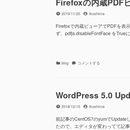
Firefoxの内蔵PD
カ
ニ
投
投
2019/11/25
tkoshima
カ
稿
稿
ル
日
者
Firefoxで内蔵ビューアでPDF
日
ず、pdfjs.disableFontFace を
本
語
キ
ー
ボ
カ
ー
Firefox
blog
コメントする
テ
ド
の
ゴ
(赤
内
リ
軸)
蔵
ー
に
PDF
ビ
WordPress 5.0 U
ュ
ア
投
投
2018/12/15
tkoshima
ー
稿
稿
の
日
者
前記事のCentOS7のyumでUpda
フ
たので、エディタが変わってて記事
ォ