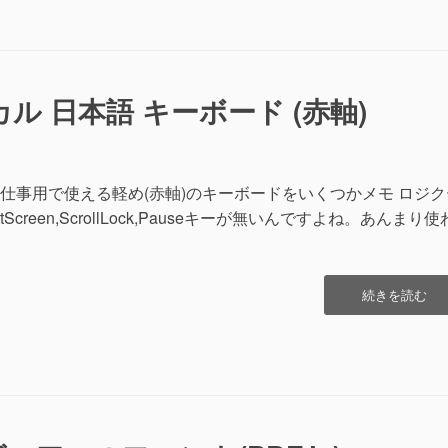
PC
の
バ
ッ
テ
ル 日本語 キーボード (赤軸)
リ
ー
交
換”の
仕事用で使える軽め(赤軸)のキーボードをいくつかメモ ロジク
reen,ScrollLock,Pauseキーが無いんですよね。あんまり使
“コ
続きを読む
ン
パ
ク
ト
メ
カ
ニ