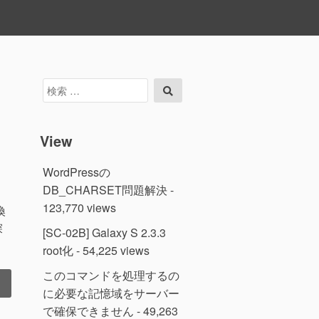
検
検
索
索
対
象:
View
WordPressの
DB_CHARSET問題解決
-
123,770 views
換
探
[SC-02B] Galaxy S 2.3.3
root化
- 54,225 views
このコマンドを処理するの
に必要な記憶域をサーバー
で確保できません
- 49,263