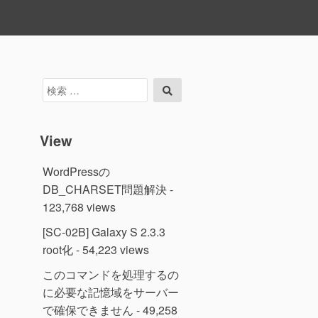
検
検
索
索
対
象:
View
WordPressの
DB_CHARSET問題解決
-
123,768 views
[SC-02B] Galaxy S 2.3.3
root化
- 54,223 views
このコマンドを処理するの
に必要な記憶域をサーバー
で確保できません
- 49,258