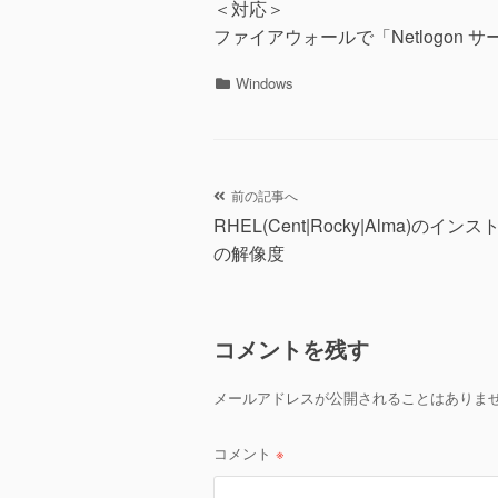
＜対応＞
ファイアウォールで「Netlogon
カ
Windows
テ
ゴ
リ
ー
投
前の記事へ
RHEL(Cent|Rocky|Alma)のイ
稿
の解像度
ナ
ビ
コメントを残す
ゲ
メールアドレスが公開されることはありま
ー
シ
コメント
※