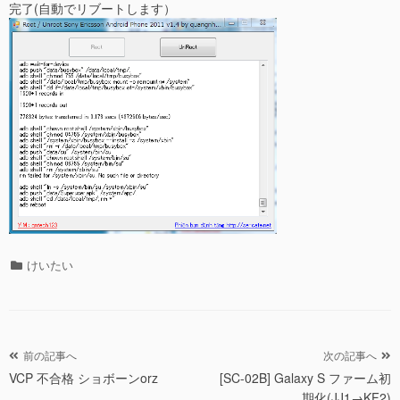
完了(自動でリブートします）
カ
けいたい
テ
ゴ
リ
ー
投
前の記事へ
次の記事へ
VCP 不合格 ショボーンorz
[SC-02B] Galaxy S ファーム初
稿
期化(JJ1→KF2)