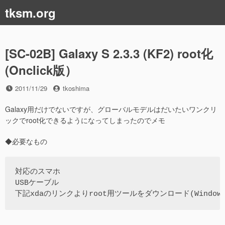
コ
tksm.org
ン
テ
ン
ツ
[SC-02B] Galaxy S 2.3.3 (KF2) root化
へ
(Onclick版）
ス
キ
投
投
2011/11/29
tkoshima
ッ
稿
稿
プ
日
者
Galaxy用だけでないですが、グローバルモデルはだいたいワンクリ
ックでroot化できるようになってしまったのでメモ
◆必要なもの
対応のスマホ

USBケーブル
