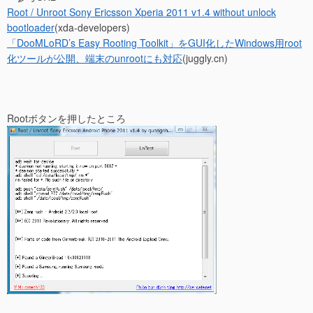
Root / Unroot Sony Ericsson Xperia 2011 v1.4 without unlock
bootloader
(xda-developers)
「DooMLoRD’s Easy Rooting Toolkit」をGUI化したWindows用root
化ツールが公開、端末のunrootにも対応
(juggly.cn)
Rootボタンを押したところ