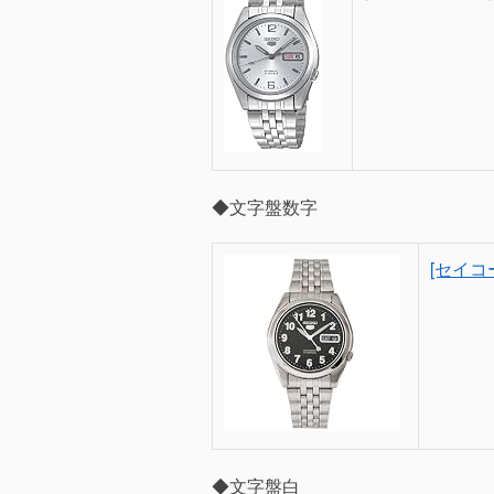
◆文字盤数字
[セイコー
◆文字盤白