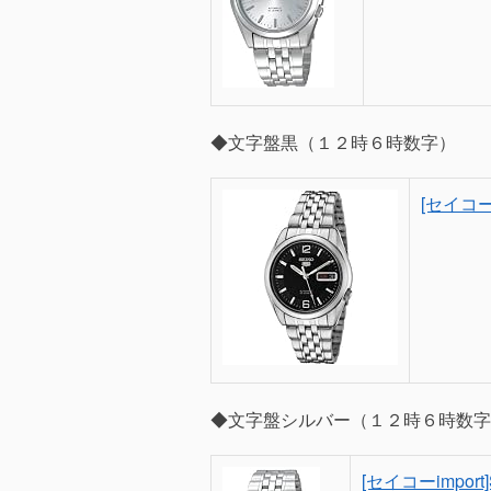
◆文字盤黒（１２時６時数字）
[セイコー
◆文字盤シルバー（１２時６時数字
[セイコーimpor