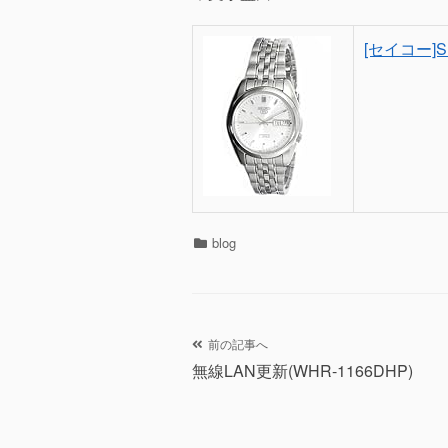
[セイコー]S
カ
blog
テ
ゴ
リ
ー
投
前の記事へ
無線LAN更新(WHR-1166DHP)
稿
ナ