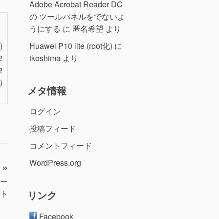
Adobe Acrobat Reader DC
の ツールパネルをでないよ
うにする
に
匿名希望
より
Huawei P10 lite (root化)
に
)
tkoshima
より
2
2
)
メタ情報
ログイン
投稿フィード
コメントフィード
WordPress.org
デー
ト
リンク
Facebook