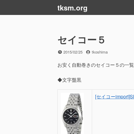
コ
tksm.org
ン
テ
ン
ツ
セイコー５
へ
ス
投
投
2015/02/25
tkoshima
キ
稿
稿
ッ
日
者
お安く自動巻きのセイコー５の一覧を
プ
◆文字盤黒
[セイコーimport