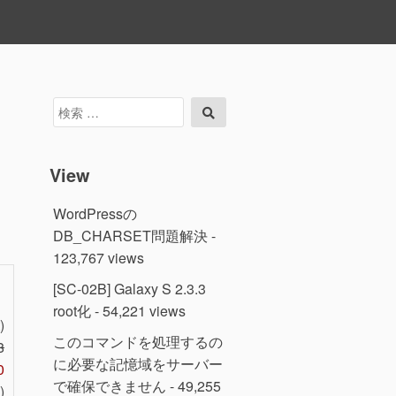
検
検
索
索
対
象:
View
WordPressの
DB_CHARSET問題解決
-
123,767 views
[SC-02B] Galaxy S 2.3.3
root化
- 54,221 views
)
このコマンドを処理するの
8
に必要な記憶域をサーバー
0
で確保できません
- 49,255
)