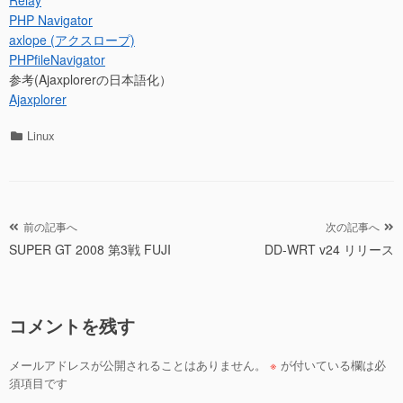
Relay
PHP Navigator
axlope (アクスロープ)
PHPfileNavigator
参考(Ajaxplorerの日本語化）
Ajaxplorer
カ
Linux
テ
ゴ
リ
ー
投
前の記事へ
次の記事へ
SUPER GT 2008 第3戦 FUJI
DD-WRT v24 リリース
稿
ナ
ビ
コメントを残す
ゲ
ー
メールアドレスが公開されることはありません。
※
が付いている欄は必
シ
須項目です