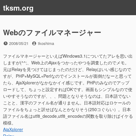
コ
tksm.org
ン
テ
ン
ツ
Webのファイルマネージャー
へ
ス
投
投
2008/05/21
tkoshima
稿
稿
キ
日
者
ファイルマネージャーといえばWindows3.1についてたアレを思い出
ッ
しますが(^^;、Web上のAjaxをつかったやつを調査したのでメモ。
プ
元はRelayを見つけてはじまったのだけど、Relayはいい感じなので
すが、PHP+MySQL+Perlなのでインストールが面倒だなーと思って
たら、AjaXplorerがなかなかイイ感じです。PHPのみなのでアップ
ロードして、ちょっと設定すればOKです。画面もシンプルなので使
いやすそうなのですが、、、問題となりそうなのは、日本語でない
ことと、漢字のファイル名が通りません。日本語対応はロケールの
ファイルをちょっと訳せばなんとかなりそう(250コぐらい）。日本
語ファイル名はutf8_decode,utf8_encodeの関数を取り除けばイケる
模様。
AjaXplorer