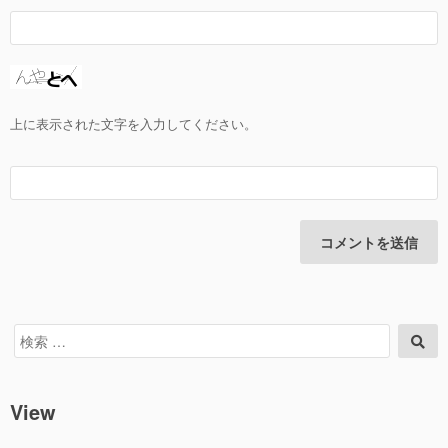
上に表示された文字を入力してください。
検
検
索
索
対
象:
View