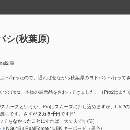
ヨドバシ(秋葉原)
onal2 墨
東京へ行ったので、遅ればせながら秋葉原のヨドバシへ行って
ないのでorz、本物の展示品をさわってきました。（Pro2はまだ
がスムーズというか、Proはスムーズに押し込めますが、Lite2
感じです、さすが
２万５千円
です(^^
タッチを
なかったことに
すれば、大丈夫です(笑)
NG01B0 RealForce91UBK キーボード（黒色)