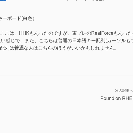
1U キーボード(白色）
こは、HHKもあったのですが、東プレのRealForceもあった
良い感じで、また、こちらは普通の日本語キー配列(カーソルも
配列は
普通
な人はこちらのほうがいいかもしれません。
次の記事へ
Pound on RHE