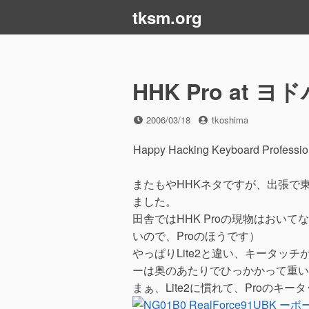
コ
tksm.org
ン
テ
ン
ツ
HHK Pro at 
へ
ス
投
投
2006/03/18
tkoshima
キ
稿
稿
ッ
日
者
Happy Hacking Keyboard Professi
プ
またもやHHKネタですが、出張で
ました。
田舎ではHHK Proの現物はおいて
いので、Proのほうです）
やっぱりLite2と違い、キータッチ
ーは奥のあたりでひっかかって重い
まぁ、Lite2に慣れて、Proのキー