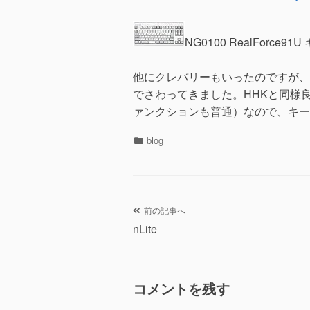
NG0100 RealForce9
他にクレバリーもいったのですが、こ
でさわってきました。HHKと同様
ァンクションも普通）なので、キー
カ
blog
テ
ゴ
リ
ー
投
前の記事へ
nLite
稿
ナ
コメントを残す
ビ