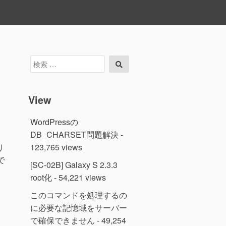
検
検
索
索
対
象:
View
WordPressの
DB_CHARSET問題解決
-
123,765 views
り
で
[SC-02B] Galaxy S 2.3.3
root化
- 54,221 views
このコマンドを処理するの
に必要な記憶域をサーバー
で確保できません
- 49,254