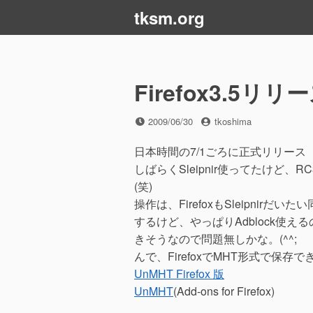
コ
tksm.org
ン
テ
ン
ツ
Firefox3.5リリ
へ
ス
投
投
2009/06/30
tkoshima
キ
稿
稿
ッ
日
者
日本時間の7/1ごろに正式リリース
プ
しばらくSleipnir使ってたけど、
(笑)
操作は、FirefoxもSleipni
するけど、やっぱりAdblock使
きそうなので問題無しかな。(^^;
んで、FirefoxでMHT形式で保
UnMHT Firefox 版
UnMHT
(Add-ons for Firefox)