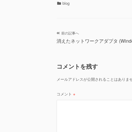
カ
blog
テ
ゴ
リ
ー
投
前の記事へ
消えたネットワークアダプタ (Windo
稿
ナ
コメントを残す
ビ
ゲ
メールアドレスが公開されることはありま
ー
コメント
※
シ
ョ
ン