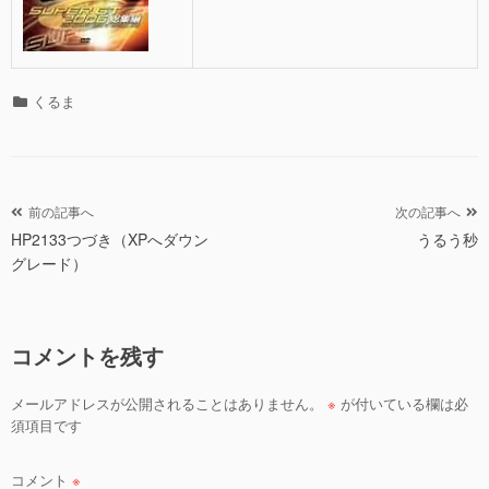
カ
くるま
テ
ゴ
リ
ー
投
前の記事へ
次の記事へ
HP2133つづき（XPへダウン
うるう秒
稿
グレード）
ナ
ビ
ゲ
コメントを残す
ー
シ
メールアドレスが公開されることはありません。
※
が付いている欄は必
ョ
須項目です
ン
コメント
※