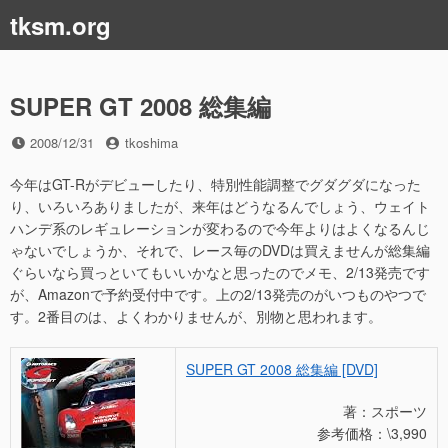
コ
tksm.org
ン
テ
ン
ツ
SUPER GT 2008 総集編
へ
ス
投
投
2008/12/31
tkoshima
稿
稿
キ
日
者
今年はGT-Rがデビューしたり、特別性能調整でグダグダになった
ッ
り、いろいろありましたが、来年はどうなるんでしょう、ウェイト
プ
ハンデ系のレギュレーションが変わるので今年よりはよくなるんじ
ゃないでしょうか、それで、レース毎のDVDは買えませんが総集編
ぐらいなら買っといてもいいかなと思ったのでメモ、2/13発売です
が、Amazonで予約受付中です。上の2/13発売のがいつものやつで
す。2番目のは、よくわかりませんが、別物と思われます。
SUPER GT 2008 総集編 [DVD]
著：スポーツ
参考価格：\3,990