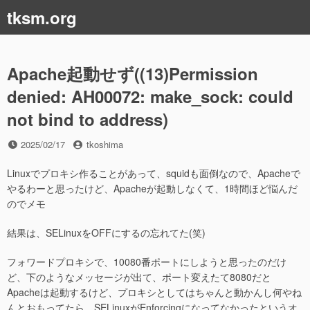
コ
tksm.org
ン
テ
ン
ツ
Apache起動せず((13)Permission
へ
denied: AH00072: make_sock: could
ス
キ
not bind to address)
ッ
プ
投
投
2025/02/17
tkoshima
稿
稿
日
者
Linuxでプロキシ作ることがあって、squidも面倒なので、Apacheで
やるわーと思ったけど、Apacheが起動しなくて、1時間ほど悩んだ
のでメモ
結果は、SELinuxをOFFにするの忘れてた(笑)
フォワードプロキシで、10080番ポートにしようと思ったのだけ
ど、下のようなメッセージが出て、ポート変えたて8080だと
Apacheは起動するけど、プロキシとしてはちゃんと動かんし何やね
んとおもってたら、SELinuxがEnforcingになってなかったというオ