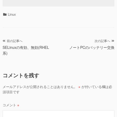
カ
Linux
テ
ゴ
リ
ー
投
前の記事へ
次の記事へ
SELinuxの有効、無効(RHEL
ノートPCのバッテリー交換
稿
系)
ナ
ビ
ゲ
コメントを残す
ー
シ
メールアドレスが公開されることはありません。
※
が付いている欄は必
ョ
須項目です
ン
コメント
※