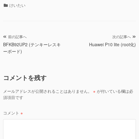
カ
けいたい
テ
ゴ
リ
ー
投
前の記事へ
次の記事へ
BFKB92UP2 (テンキーレスキ
Huawei P10 lite (root化)
稿
ーボード)
ナ
ビ
ゲ
コメントを残す
ー
シ
メールアドレスが公開されることはありません。
※
が付いている欄は必
ョ
須項目です
ン
コメント
※