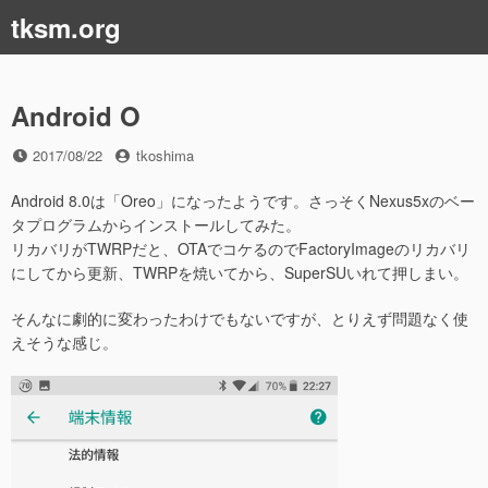
コ
tksm.org
ン
テ
ン
ツ
Android O
へ
ス
投
投
2017/08/22
tkoshima
稿
稿
キ
日
者
Android 8.0は「Oreo」になったようです。さっそくNexus5xのベー
ッ
タプログラムからインストールしてみた。
プ
リカバリがTWRPだと、OTAでコケるのでFactoryImageのリカバリ
にしてから更新、TWRPを焼いてから、SuperSUいれて押しまい。
そんなに劇的に変わったわけでもないですが、とりえず問題なく使
えそうな感じ。