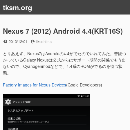
コ
tksm.org
ン
テ
ン
ツ
Nexus 7 (2012) Android 4.4(KRT16S)
へ
ス
投
投
2013/12/01
tkoshima
稿
稿
キ
日
者
とりあえず、Nexus7はAndroidの4.4がでたのでいれてみた。普段つ
ッ
かっているGalaxy Nexusは公式からはサポート期間の関係でもう出
プ
ないので、Cyanogenmodなどで、4.4系のROMがでるのを待つ状
態。
Factory Images for Nexus Devices
(Gogle Developers)