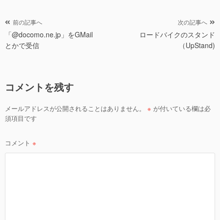
リ
ー
投
前の記事へ
次の記事へ
「@docomo.ne.jp」をGMail
ロードバイクのスタンド
稿
とかで受信
（UpStand)
ナ
ビ
ゲ
コメントを残す
ー
シ
メールアドレスが公開されることはありません。
※
が付いている欄は必
ョ
須項目です
ン
コメント
※