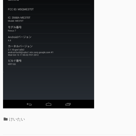
カ
けいたい
テ
ゴ