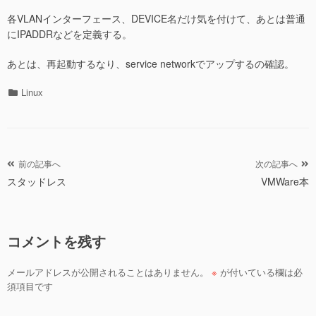
各VLANインターフェース、DEVICE名だけ気を付けて、あとは普通
にIPADDRなどを定義する。
あとは、再起動するなり、service networkでアップするの確認。
カ
Linux
テ
ゴ
リ
ー
投
前の記事へ
次の記事へ
スタッドレス
VMWare本
稿
ナ
ビ
コメントを残す
ゲ
ー
メールアドレスが公開されることはありません。
※
が付いている欄は必
シ
須項目です
ョ