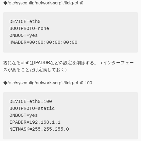
◆/etc/sysconfig/network-scrpit/ifcfg-eth0
DEVICE=eth0

BOOTPROTO=none

ONBOOT=yes

親になるeth0はIPADDRなどの設定を削除する。（インターフェー
スがあることだけ定義しておく）
◆/etc/sysconfig/network-scrpit/ifcfg-eth0.100
DEVICE=eth0.100

BOOTPROTO=static

ONBOOT=yes

IPADDR=192.168.1.1
