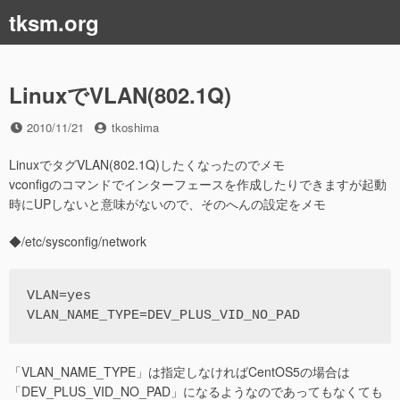
コ
tksm.org
ン
テ
ン
ツ
LinuxでVLAN(802.1Q)
へ
ス
投
投
2010/11/21
tkoshima
稿
稿
キ
日
者
LinuxでタグVLAN(802.1Q)したくなったのでメモ
ッ
vconfigのコマンドでインターフェースを作成したりできますが起動
プ
時にUPしないと意味がないので、そのへんの設定をメモ
◆/etc/sysconfig/network
VLAN=yes

「VLAN_NAME_TYPE」は指定しなければCentOS5の場合は
「DEV_PLUS_VID_NO_PAD」になるようなのであってもなくても